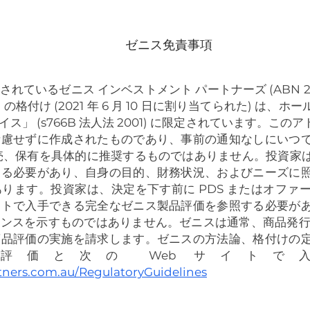
ゼニス免責事項
ているゼニス インベストメント パートナーズ (ABN 27 103
ス」) の格付け (2021 年 6 月 10 日に割り当てられた) 
ス」 (s766B 法人法 2001) に限定されています。こ
考慮せずに作成されたものであり、事前の通知なしにいつ
売、保有を具体的に推奨するものではありません。投資家
める必要があり、自身の目的、財務状況、およびニーズに
ります。投資家は、決定を下す前に PDS またはオファ
イトで入手できる完全なゼニス製品評価を参照する必要が
ンスを示すものではありません。ゼニスは通常、商品発行
商品評価の実施を請求します。ゼニスの方法論、格付けの
評価と次の Web サイトで
tners.com.au/RegulatoryGuidelines