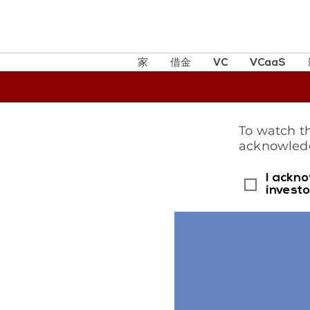
家
借金
VC
VCaaS
To watch t
acknowledg
I ackno
investo