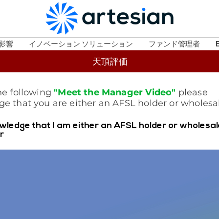
影響
イノベーション ソリューション
ファンド管理者
天頂評価
he following
"Meet the Manager Video"
please
e that you are either an AFSL holder or wholesal
wledge that I am either an AFSL holder or wholesa
r